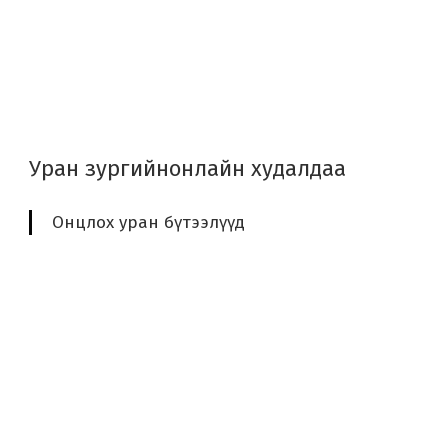
Уран зургийн
онлайн худалдаа
Онцлох уран бүтээлүүд