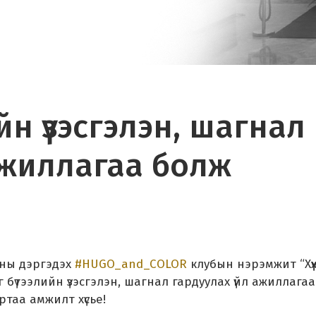
йн үзэсгэлэн, шагнал
ажиллагаа болж
ны дэргэдэх
#HUGO_and_COLOR
клубын нэрэмжит “Хүү
 бүтээлийн үзэсгэлэн, шагнал гардуулах үйл ажиллага
ртаа амжилт хүсье!