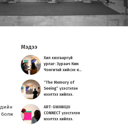
Мэдээ
Хил хязгааргүй
урлаг: Зураач Ким
Чонгитай хийсэн я...
“The Memory of
Seeing“ үзэсгэлэн
нээлтээ хийлээ.
хдийн
ART: GWANGJU
CONNECT үзэсгэлэн
а болж
нээлтээ хийлээ.