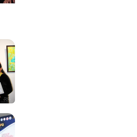
Төгөлдөр хуурын
MASTERCLASS -
нээлттэй хичээл
зохи...
Онц бөгөөд Бүрэн
эрхт Элчин сайд
галерейд зочлов.
Ч.ТОГТОХБАЯР Олон
Улсын Цасан
Барималын 26 дахь
уд...
“ХӨХ МОНГОЛ”
үзэсгэлэн Япон
улсад амжилттай
зохион...
“ЗҮРХ МАРТАХГҮЙ”
төслийн аянд
дүрслэх урлагийн
ура...