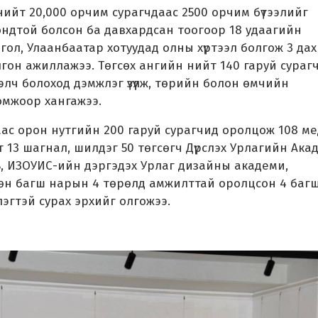
нийт 20,000 орчим сурагчдаас 2500 орчим бүтээлийг
дтой болсон ба давхардсан тоогоор 18 удаагийн
гол, Улаанбаатар хотуудад олны хүртээл болгож 3 дах
лгон ажиллажээ. Төгсөх ангийн нийт 140 гаруй сураг
лч болоход дэмжлэг үзүүлж, төрийн болон өмчийн
омжоор хангажээ.
аас орон нутгийн 200 гаруй сурагчид оролцож 108 м
т 13 шагнал, шилдэг 50 төгсөгч Дүрслэх Урлагийн Ака
, ИЗОУИС-ийн дэргэдэх Урлаг дизайны академи,
Мөн багш нарын 4 төрөлд амжилттай оролцсон 4 баг
эгтэй сурах эрхийг олгожээ.