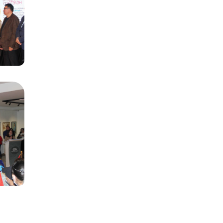
HUMAN KIND
үзэсгэлэн нээлтээ
хийлээ.
Монгол Арт Галерей
2 дахь жилдээ DIAS
Korea 2023-т...