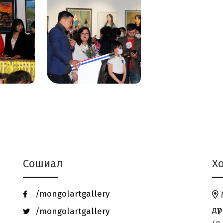
Сошиал
Х
/mongolartgallery
М
дү
/mongolartgallery