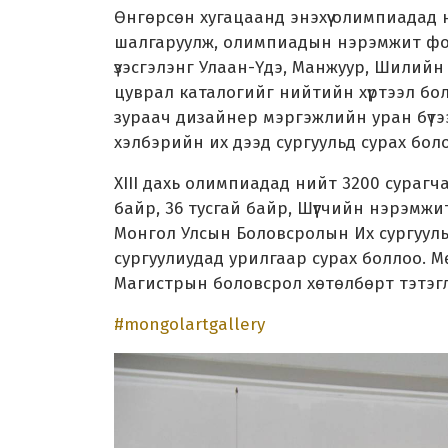
Өнгөрсөн хугацаанд энэхүү олимпиадад 
шалгаруулж, олимпиадын нэрэмжит фон
үзэсгэлэнг Улаан-Үдэ, Манжуур, Шилийн 
цуврал каталогийг нийтийн хүртээл бо
зураач дизайнер мэргэжлийн уран бүтээ
хэлбэрийн их дээд сургуульд сурах бол
XIII дахь олимпиадад нийт 3200 сурагч
байр, 36 тусгай байр, Шүүгчийн нэрэмжи
Монгол Улсын Боловсролын Их сургууль
сургуулиудад урилгаар сурах боллоо. 
Магистрын боловсрол хөтөлбөрт тэтэгл
#mongolartgallery