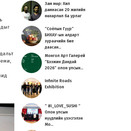
Зам мөр: Хил
дамнасан 20 жилийн
нөхөрлөл ба урлаг
ь
чдыг
“Соёлын Гүүр“
БНХАУ-ын алдарт
зураачийн бие
даасан...
едальт
Монгол Арт Галерей
деми,
“Бээжин Дандай
2026“ олон улсын...
шид
Infinite Roads
Exhibition
“ #I_LOVE_SUSHI “
Олон улсын
нүүдлийн үзэсгэлэн
Мо...