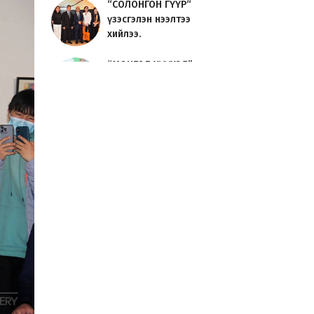
“СОЛОНГОН ГҮҮР“
үзэсгэлэн нээлтээ
хийлээ.
“МОНГОЛ ХҮҮХЭД”
үзэсгэлэн нээлтээ
хийлээ.
Урлаг судлагч
О.Сосорын
“УРЛАГИЙН ТҮҮХ“
номын нээл...
JAVZAA Art Brand 01 -
үзэсгэлэн үргэлжилж
байна.
“ЦОЙ 2024“
Сийлбэрчдийн
үзэсгэлэн, урлан,
уулзалт ...