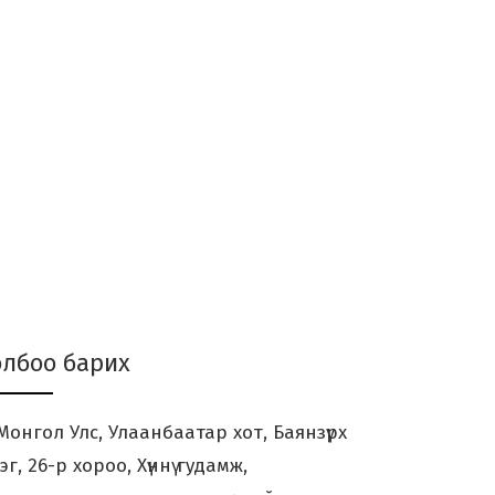
олбоо барих
онгол Улс, Улаанбаатар хот, Баянзүрх
үрэг, 26-р хороо, Хүннү гудамж,