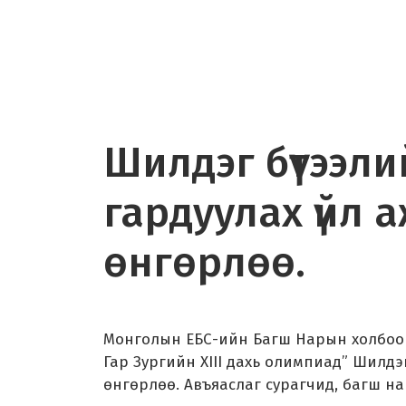
Шилдэг бүтээли
гардуулах үйл 
өнгөрлөө.
Монголын ЕБС-ийн Багш Нарын холбоо
Гар Зургийн XIII дахь олимпиад” Шилдэг
өнгөрлөө. Авъяаслаг сурагчид, багш на