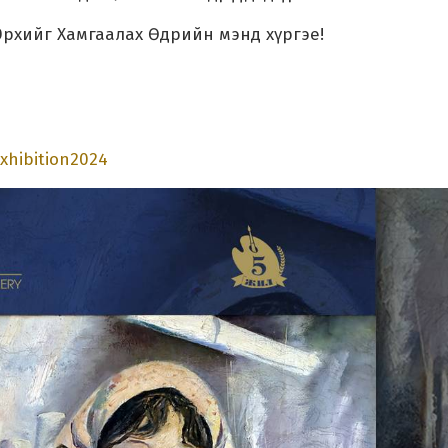
Эрхийг Хамгаалах Өдрийн мэнд хүргэе!
xhibition2024