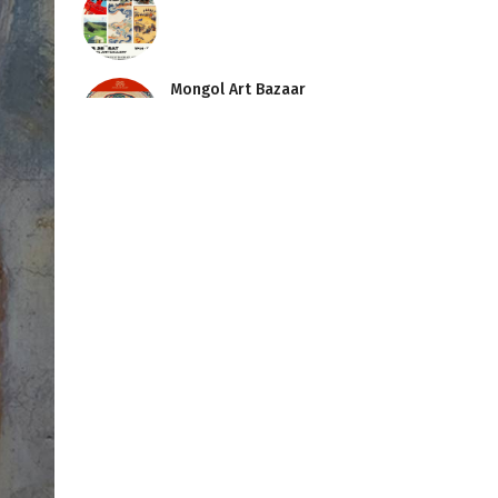
Mongol Art Bazaar
АРДЧИЛЛЫГ БИД
ХАМТДАА АВЧИРСАН
Домог Амилсан Говь
ХЯЗГААРГҮЙ ХАРГУЙ
(Infinite Roads)
БОГДЫН ХҮРЭЭ
ХОТЫГ ДҮРСЭЛСЭН