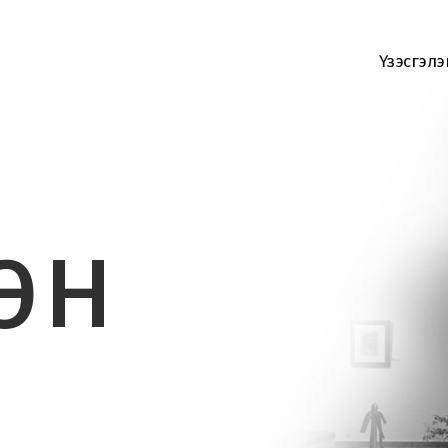
Үзэсгэлэ
лэн