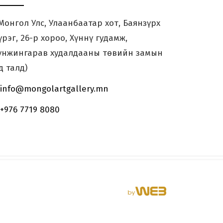
онгол Улс, Улаанбаатар хот, Баянзүрх
Өнгөөр Урласан
Сэтгэл
үрэг, 26-р хороо, Хүннү гудамж,
үнжингарав худалдааны төвийн замын
д талд)
info@mongolartgallery.mn
+976 7719 8080