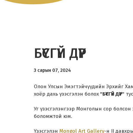
БҮСГҮЙ ДҮР
3 сарын 07, 2024
Олон Улсын Эмэгтэйчүүдийн Эрхийг Ха
хоёр дахь үзэсгэлэн болох
"БҮСГҮЙ ДҮР"
тус
Уг үзэсгэлэнгээр Монголын сор болсон 
боломжтой юм.
Үзэсгэлэн
Mongol Art Gallery
-н II давх