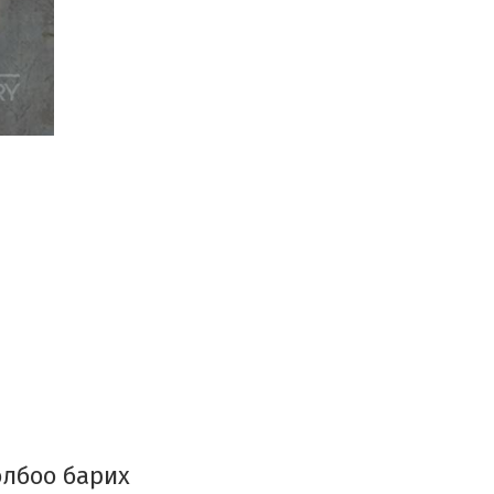
МОНГОЛ ЗУРАГ (XVIII-
X...
BEYOND THE HORIZON
Японы уран
бүтээлчдийн
хамтарсан үзэсгэлэн
I LOVE SUSHI
ЗЭРЭГЛЭЭ: Газар
тэнгэрийн сарнисан
зааг дээр...
TOONOT ART PROJECT
олбоо барих