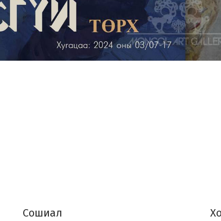
Сошиал
Х