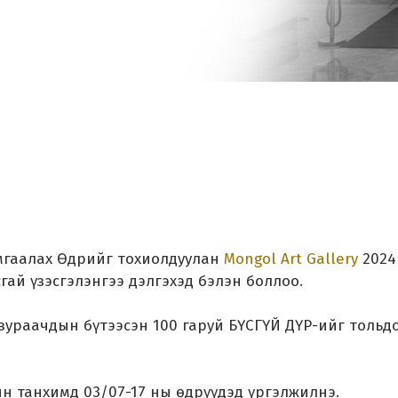
мгаалах Өдрийг тохиолдуулан
Mongol Art Gallery
2024
гай үзэсгэлэнгээ дэлгэхэд бэлэн боллоо.
зураачдын бүтээсэн 100 гаруй БҮСГҮЙ ДҮР-ийг тольд
рын танхимд 03/07-17 ны өдрүүдэд үргэлжилнэ.