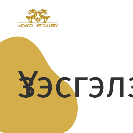
Үзэсгэ