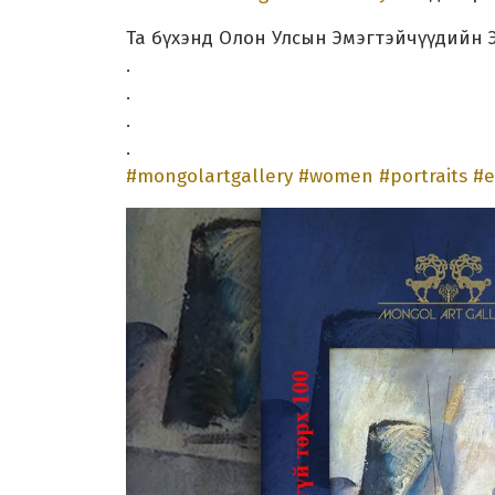
Та бүхэнд Олон Улсын Эмэгтэйчүүдийн 
.
.
.
.
#mongolartgallery
#women
#portraits
#e