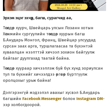
Эрхэм эцэг эхчүүд, багш, сурагчид аа,
Төгөлдөр хуурч, Швейцарь улсын Лозанн хотын
Хөгжмийн сургуулийн төгөлдөр хуурын багш
Б.Анударь Монгол, Франц, Швейцар улсуудад
сурсан заах арга, туршлагаасаа та бүхэнтэй
хуваалцан нээлттэй хичээл зохион байгуулж
байгааг дуулгахад таатай байна.
Төгөлдөр хуураар хичээллэж буй бүх хүнд зориулсан
тул та бүхнийг хичээлдээ өргөнөөр бүртгүүлж
оролцохыг урьж байна!
Дэлгэрэнгүй мэдээлэл авахыг хүсвэл Б.Анударь
багшийн
Facebook Messenger
болон
Instagram DM
-
ээр холбогдоорой.