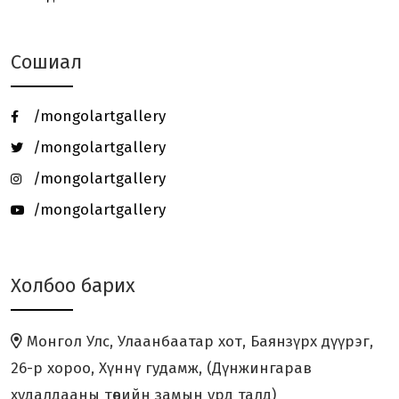
Сошиал
Төгөлдөр хуурын MASTERCLASS -
нээлттэй хичээл зохи...
/mongolartgallery
Онц бөгөөд Бүрэн эрхт Элчин сайд
/mongolartgallery
галерейд зочлов.
/mongolartgallery
/mongolartgallery
Ч.ТОГТОХБАЯР Олон Улсын Цасан
Барималын 26 дахь уд...
Холбоо барих
“ХӨХ МОНГОЛ” үзэсгэлэн Япон
улсад амжилттай зохион...
Монгол Улс, Улаанбаатар хот, Баянзүрх дүүрэг,
26-р хороо, Хүннү гудамж, (Дүнжингарав
“ЗҮРХ МАРТАХГҮЙ” төслийн аянд
дүрслэх урлагийн ура...
худалдааны төвийн замын урд талд)