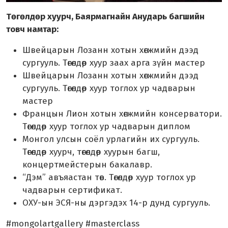
Төгөлдөр хуурч, Баярмагнайн Анударь багшийн
товч намтар:
Швейцарын Лозанн хотын хөгжмийн дээд
сургууль. Төгөлдөр хуур заах арга зүйн мастер
Швейцарын Лозанн хотын хөгжмийн дээд
сургууль. Төгөлдөр хуур тоглох ур чадварын
мастер
Францын Лион хотын хөгжмийн консерватори.
Төгөлдөр хуур тоглох ур чадварын диплом
Монгол улсын соёл урлагийн их сургууль.
Төгөлдөр хуурч, төгөлдөр хуурын багш,
концертмейстерын бакалавр.
“Дэм” авъяастан төв. Төгөлдөр хуур тоглох ур
чадварын сертификат.
ОХУ-ын ЭСЯ-ны дэргэдэх 14-р дунд сургууль.
#mongolartgallery #masterclass