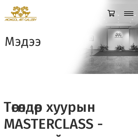
Мэдээ
Төгөлдөр хуурын
MASTERCLASS -