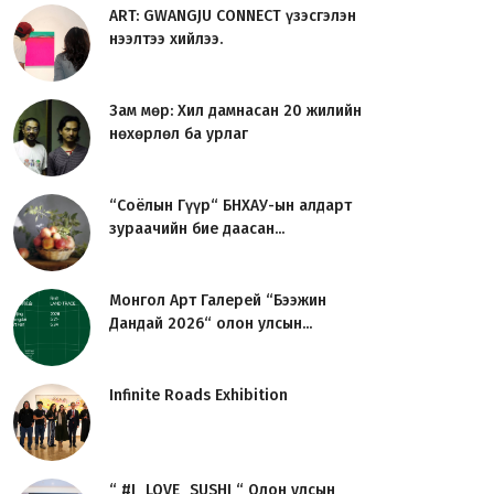
ART: GWANGJU CONNECT үзэсгэлэн
нээлтээ хийлээ.
Зам мөр: Хил дамнасан 20 жилийн
нөхөрлөл ба урлаг
“Соёлын Гүүр“ БНХАУ-ын алдарт
зураачийн бие даасан...
Монгол Арт Галерей “Бээжин
Дандай 2026“ олон улсын...
Infinite Roads Exhibition
“ #I_LOVE_SUSHI “ Олон улсын