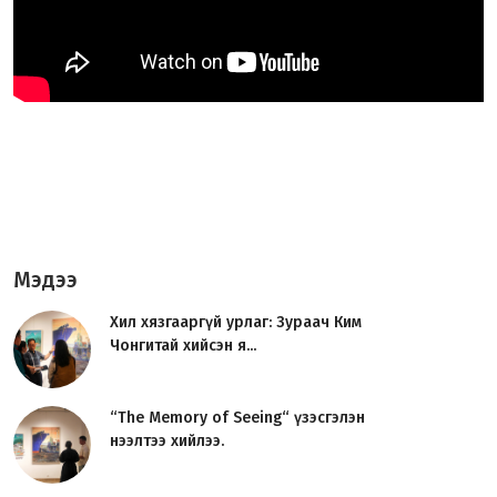
Мэдээ
Хил хязгааргүй урлаг: Зураач Ким
Чонгитай хийсэн я...
“The Memory of Seeing“ үзэсгэлэн
нээлтээ хийлээ.