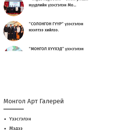
нүүдлийн үзэсгэлэн Мо...
“СОЛОНГОН ГҮҮР“ үзэсгэлэн
нээлтээ хийлээ.
“МОНГОЛ ХҮҮХЭД” үзэсгэлэн
нээлтээ хийлээ.
Урлаг судлагч О.Сосорын
“УРЛАГИЙН ТҮҮХ“ номын нээл...
JAVZAA Art Brand 01 - үзэсгэлэн
Монгол Арт Галерей
үргэлжилж байна.
Үзэсгэлэн
“ЦОЙ 2024“ Сийлбэрчдийн
Мэдээ
үзэсгэлэн, урлан, уулзалт ...