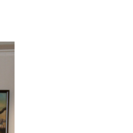
Төгөлдөр хуурын
MASTERCLASS -
нээлттэй хичээл
зохи...
Онц бөгөөд Бүрэн
эрхт Элчин сайд
галерейд зочлов.
Ч.ТОГТОХБАЯР Олон
Улсын Цасан
Барималын 26 дахь
уд...
“ХӨХ МОНГОЛ”
үзэсгэлэн Япон
улсад амжилттай
зохион...
“ЗҮРХ МАРТАХГҮЙ”
төслийн аянд
дүрслэх урлагийн
ура...