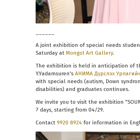
______
A joint exhibition of special needs stu
Saturday at
Mongol Art Gallery
.
The exhibition is held in anticipation of 
Y.Yadamsuren's
АНИМА Дүрслэх Урлагий
with special needs (autism, Down syndr
disabilities) and graduates continues.
We invite you to visit the exhibition "SO
7 days, starting from 04/29.
Contact
9920 8924
for information in Engl