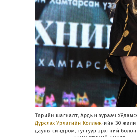
Төрийн шагналт, Ардын зураач Ү. Ядам
Дүрслэх Урлагийн Коллеж
-ийн 30 жили
дауны синдром, тулгуур эрхтний болон 