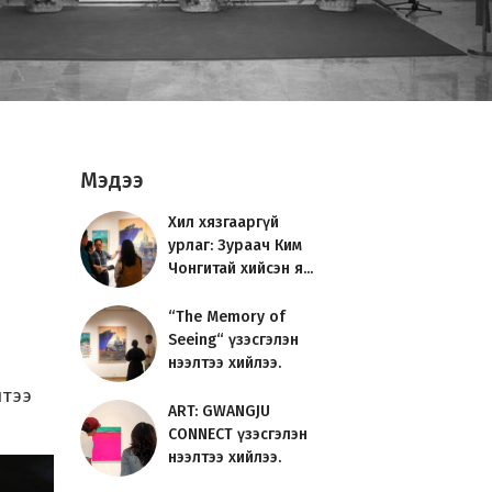
Мэдээ
Хил хязгааргүй
урлаг: Зураач Ким
Чонгитай хийсэн я...
“The Memory of
Seeing“ үзэсгэлэн
нээлтээ хийлээ.
лтээ
ART: GWANGJU
CONNECT үзэсгэлэн
нээлтээ хийлээ.