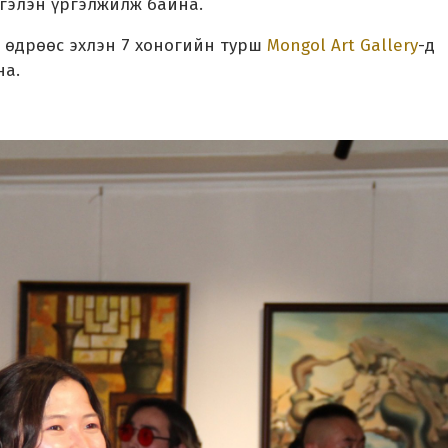
сгэлэн үргэлжилж байна.
й өдрөөс эхлэн 7 хоногийн турш
Mongol Art Gallery
-д
на.