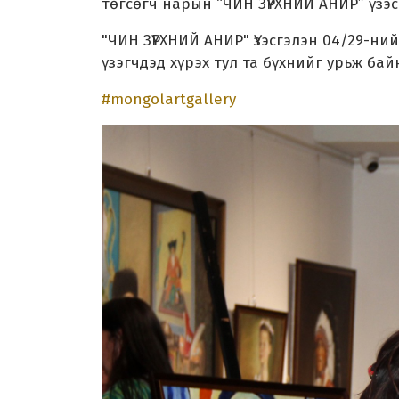
төгсөгч нарын “ЧИН ЗҮРХНИЙ АНИР” үзэ
"ЧИН ЗҮРХНИЙ АНИР" Үзэсгэлэн 04/29-ни
үзэгчдэд хүрэх тул та бүхнийг урьж бай
#mongolartgallery