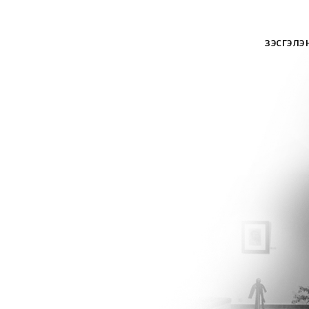
Үзэсгэлэ