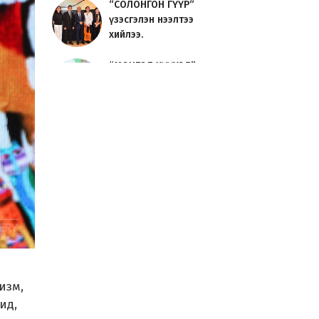
“СОЛОНГОН ГҮҮР“
үзэсгэлэн нээлтээ
хийлээ.
“МОНГОЛ ХҮҮХЭД”
үзэсгэлэн нээлтээ
хийлээ.
Урлаг судлагч
О.Сосорын
“УРЛАГИЙН ТҮҮХ“
номын нээл...
JAVZAA Art Brand 01 -
үзэсгэлэн үргэлжилж
байна.
“ЦОЙ 2024“
Сийлбэрчдийн
үзэсгэлэн, урлан,
изм,
уулзалт ...
ид,