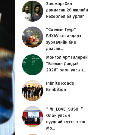
Зам мөр: Хил
дамнасан 20 жилийн
нөхөрлөл ба урлаг
“Соёлын Гүүр“
БНХАУ-ын алдарт
зураачийн бие
даасан...
Монгол Арт Галерей
“Бээжин Дандай
2026“ олон улсын...
Infinite Roads
Exhibition
“ #I_LOVE_SUSHI “
Олон улсын
нүүдлийн үзэсгэлэн
Мо...