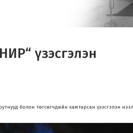
НИР“ үзэсгэлэн
.
юутнууд болон төгсөгчдийн хамтарсан үзэсгэлэн нээ