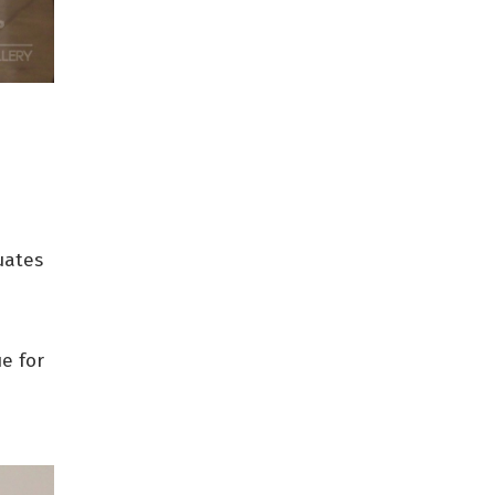
uates
e for