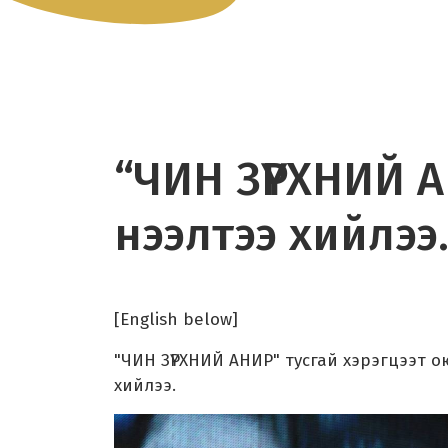
“ЧИН ЗҮРХНИЙ А
нээлтээ хийлээ
[English below]
"ЧИН ЗҮРХНИЙ АНИР" тусгай хэрэгцээт о
хийлээ.