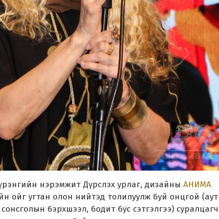
сүрэнгийн нэрэмжит Дүрслэх урлаг, дизайны
АНИМА
йн ойг угтан олон нийтэд толилуулж буй онцгой (аут
сонсголын бэрхшээл, бодит бус сэтгэлгээ) суралцагч