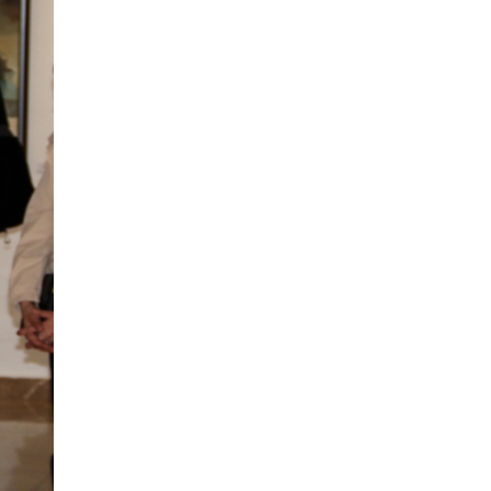
HUMAN KIND
үзэсгэлэн нээлтээ
хийлээ.
Монгол Арт Галерей
2 дахь жилдээ DIAS
Korea 2023-т...