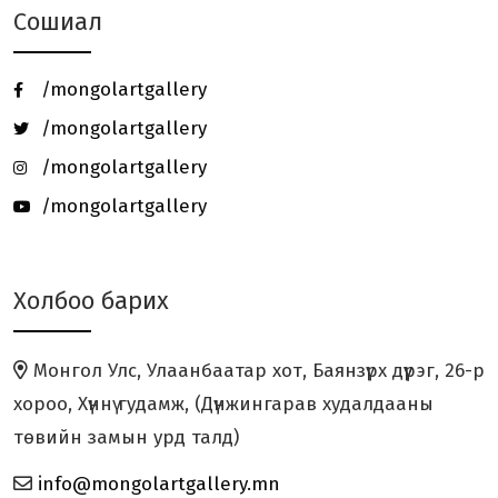
Сошиал
Төгөлдөр хуурын MASTERCLASS -
нээлттэй хичээл зохи...
/mongolartgallery
Онц бөгөөд Бүрэн эрхт Элчин сайд
/mongolartgallery
галерейд зочлов.
/mongolartgallery
/mongolartgallery
Ч.ТОГТОХБАЯР Олон Улсын Цасан
Барималын 26 дахь уд...
Холбоо барих
“ХӨХ МОНГОЛ” үзэсгэлэн Япон
улсад амжилттай зохион...
Монгол Улс, Улаанбаатар хот, Баянзүрх дүүрэг, 26-р
“ЗҮРХ МАРТАХГҮЙ” төслийн аянд
хороо, Хүннү гудамж, (Дүнжингарав худалдааны
дүрслэх урлагийн ура...
төвийн замын урд талд)
info@mongolartgallery.mn
HUMAN KIND үзэсгэлэн нээлтээ