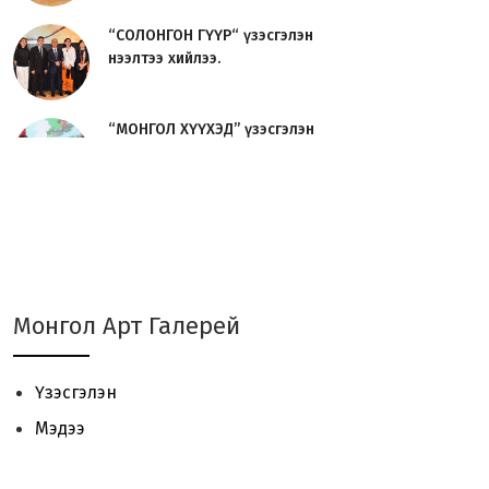
“СОЛОНГОН ГҮҮР“ үзэсгэлэн
нээлтээ хийлээ.
“МОНГОЛ ХҮҮХЭД” үзэсгэлэн
нээлтээ хийлээ.
Урлаг судлагч О.Сосорын
“УРЛАГИЙН ТҮҮХ“ номын нээл...
JAVZAA Art Brand 01 - үзэсгэлэн
Монгол Арт Галерей
үргэлжилж байна.
Үзэсгэлэн
“ЦОЙ 2024“ Сийлбэрчдийн
Мэдээ
үзэсгэлэн, урлан, уулзалт ...