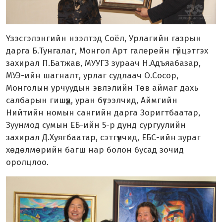
Үзэсгэлэнгийн нээлтэд Соёл, Урлагийн газрын
дарга Б.Тунгалаг, Монгол Арт галерейн гүйцэтгэх
захирал П.Батжав, МУУГЗ зураач Н.Адъяабазар,
МУЭ-ийн шагналт, урлаг судлаач О.Сосор,
Монголын урчуудын эвлэлийн Төв аймаг дахь
салбарын гишүүд, уран бүтээлчид, Аймгийн
Нийтийн номын сангийн дарга Зоригтбаатар,
Зуунмод сумын ЕБ-ийн 5-р дунд сургуулийн
захирал Д.Хуягбаатар, сэтгүүлчид, ЕБС-ийн зураг
хөдөлмөрийн багш нар болон бусад зочид
оролцлоо.