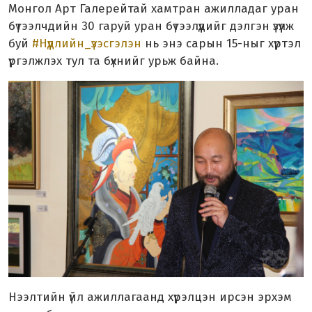
Монгол Арт Галерейтай хамтран ажилладаг уран
бүтээлчдийн 30 гаруй уран бүтээлүүдийг дэлгэн үзүүлж
буй
#Нүүдлийн_үзэсгэлэн
нь энэ сарын 15-ныг хүртэл
үргэлжлэх тул та бүхнийг урьж байна.
Нээлтийн үйл ажиллагаанд хүрэлцэн ирсэн эрхэм