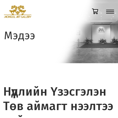
Мэдээ
Нүүдлийн Үзэсгэлэн
Төв аймагт нээлтээ