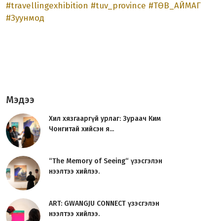
#travellingexhibition
#tuv_province
#ТӨВ_АЙМАГ
#Зуунмод
Мэдээ
Хил хязгааргүй урлаг: Зураач Ким
Чонгитай хийсэн я...
“The Memory of Seeing“ үзэсгэлэн
нээлтээ хийлээ.
ART: GWANGJU CONNECT үзэсгэлэн
нээлтээ хийлээ.