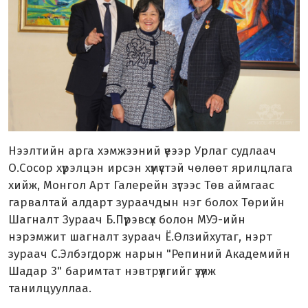
Нээлтийн арга хэмжээний үеээр Урлаг судлаач
О.Сосор хүрэлцэн ирсэн хүмүүстэй чөлөөт ярилцлага
хийж, Монгол Арт Галерейн зүгээс Төв аймгаас
гарвалтай алдарт зураачдын нэг болох Төрийн
Шагналт Зураач Б.Пүрэвсүх болон МУЭ-ийн
нэрэмжит шагналт зураач Ё.Өлзийхутаг, нэрт
зураач С.Элбэгдорж нарын "Репиний Академийн
Шадар 3" баримтат нэвтрүүлгийг үзүүлж
танилцууллаа.