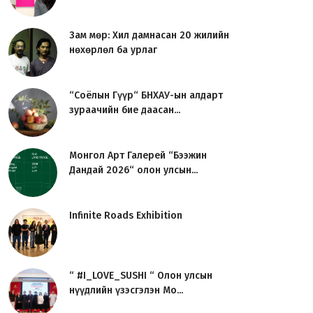
Зам мөр: Хил дамнасан 20 жилийн
нөхөрлөл ба урлаг
“Соёлын Гүүр“ БНХАУ-ын алдарт
зураачийн бие даасан...
Монгол Арт Галерей “Бээжин
Дандай 2026“ олон улсын...
Infinite Roads Exhibition
“ #I_LOVE_SUSHI “ Олон улсын
нүүдлийн үзэсгэлэн Мо...