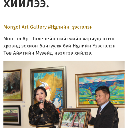
хийлээ.
Mongol Art Gallery
#Нүүдлийн_үзэсгэлэн
Монгол Арт Галерейн нийгмийн хариуцлагын
хүрээнд зохион байгуулж буй Нүүдлийн Үзэсгэлэн
Төв Аймгийн Музейд нээлтээ хийлээ.