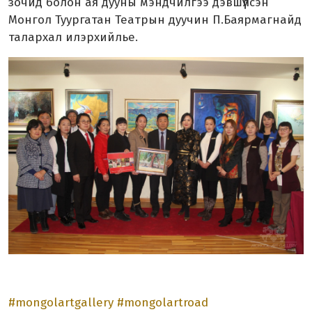
зочид болон ая дууны мэндчилгээ дэвшүүлсэн
Монгол Туургатан Театрын дуучин П.Баярмагнайд
талархал илэрхийлье.
#mongolartgallery
#mongolartroad