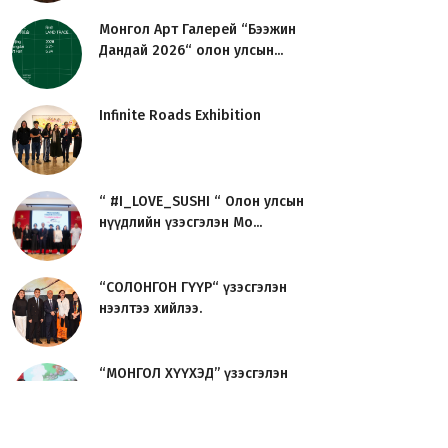
Монгол Арт Галерей “Бээжин
Дандай 2026“ олон улсын...
Infinite Roads Exhibition
“ #I_LOVE_SUSHI “ Олон улсын
нүүдлийн үзэсгэлэн Мо...
“СОЛОНГОН ГҮҮР“ үзэсгэлэн
нээлтээ хийлээ.
“МОНГОЛ ХҮҮХЭД” үзэсгэлэн
нээлтээ хийлээ.