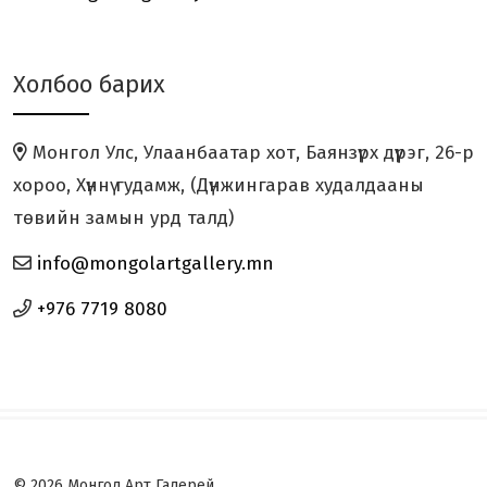
Барималын 26 дахь уд...
Холбоо барих
“ХӨХ МОНГОЛ” үзэсгэлэн Япон
улсад амжилттай зохион...
Монгол Улс, Улаанбаатар хот, Баянзүрх дүүрэг, 26-р
“ЗҮРХ МАРТАХГҮЙ” төслийн аянд
хороо, Хүннү гудамж, (Дүнжингарав худалдааны
дүрслэх урлагийн ура...
төвийн замын урд талд)
info@mongolartgallery.mn
HUMAN KIND үзэсгэлэн нээлтээ
хийлээ.
+976 7719 8080
Монгол Арт Галерей 2 дахь
жилдээ DIAS Korea 2023-т...
© 2026 Монгол Арт Галерей