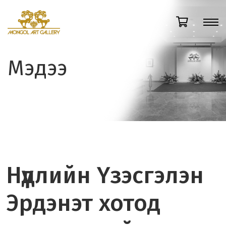
Мэдээ
Нүүдлийн Үзэсгэлэн
Эрдэнэт хотод