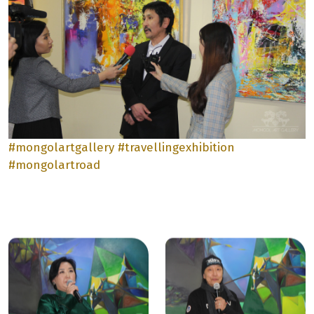
#mongolartgallery
#travellingexhibition
#mongolartroad