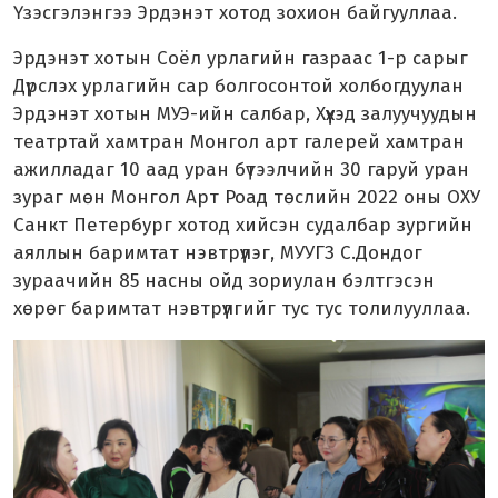
Үзэсгэлэнгээ Эрдэнэт хотод зохион байгууллаа.
Эрдэнэт хотын Соёл урлагийн газраас 1-р сарыг
Дүрслэх урлагийн сар болгосонтой холбогдуулан
Эрдэнэт хотын МУЭ-ийн салбар, Хүүхэд залуучуудын
театртай хамтран Монгол арт галерей хамтран
ажилладаг 10 аад уран бүтээлчийн 30 гаруй уран
зураг мөн Монгол Арт Роад төслийн 2022 оны ОХУ
Санкт Петербург хотод хийсэн судалбар зургийн
аяллын баримтат нэвтрүүлэг, МУУГЗ С.Дондог
зураачийн 85 насны ойд зориулан бэлтгэсэн
хөрөг баримтат нэвтрүүлгийг тус тус толилууллаа.