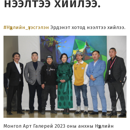
нээлтээ хийлээ.
#Нүүдлийн_үзэсгэлэн
Эрдэнэт хотод нээлтээ хийлээ.
Монгол Арт Галерей 2023 оны анхны Нүүдлийн