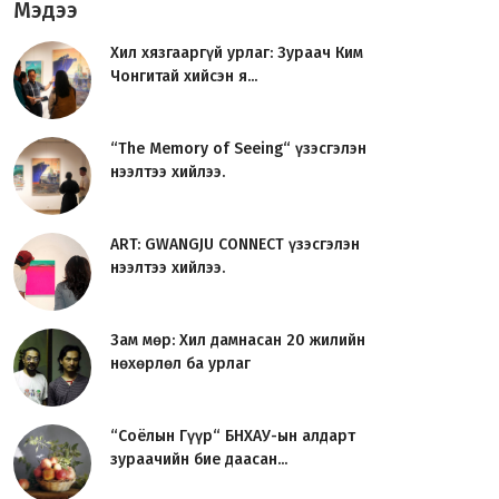
Мэдээ
Хил хязгааргүй урлаг: Зураач Ким
Чонгитай хийсэн я...
“The Memory of Seeing“ үзэсгэлэн
нээлтээ хийлээ.
ART: GWANGJU CONNECT үзэсгэлэн
нээлтээ хийлээ.
Зам мөр: Хил дамнасан 20 жилийн
нөхөрлөл ба урлаг
“Соёлын Гүүр“ БНХАУ-ын алдарт
зураачийн бие даасан...