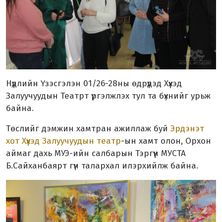
Нүүдлийн Үзэсгэлэн 01/26-28ны өдрүүдэд Хүүхэд
Залуучуудын Театрт үргэлжлэх тул та бүхнийг урьж
байна.
Төслийг дэмжин хамтран ажиллаж буй
Эрдэнэт
хот Хүүхэд Залуучуудын театр
-ын хамт олон, Орхон
аймаг дахь МУЭ-ийн салбарын Тэргүүн МУСТА
Б.Сайханбаярт гүн талархал илэрхийлж байна.