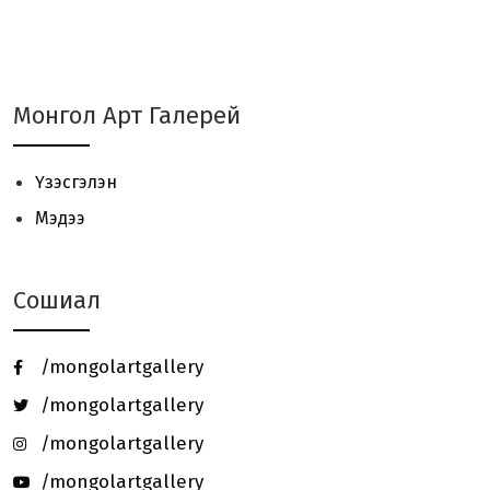
Урлаг судлагч О.Сосорын
“УРЛАГИЙН ТҮҮХ“ номын нээл...
JAVZAA Art Brand 01 - үзэсгэлэн
Монгол Арт Галерей
үргэлжилж байна.
Үзэсгэлэн
“ЦОЙ 2024“ Сийлбэрчдийн
Мэдээ
үзэсгэлэн, урлан, уулзалт ...
Сошиал
Төгөлдөр хуурын MASTERCLASS -
нээлттэй хичээл зохи...
/mongolartgallery
Онц бөгөөд Бүрэн эрхт Элчин сайд
/mongolartgallery
галерейд зочлов.
/mongolartgallery
/mongolartgallery
Ч.ТОГТОХБАЯР Олон Улсын Цасан