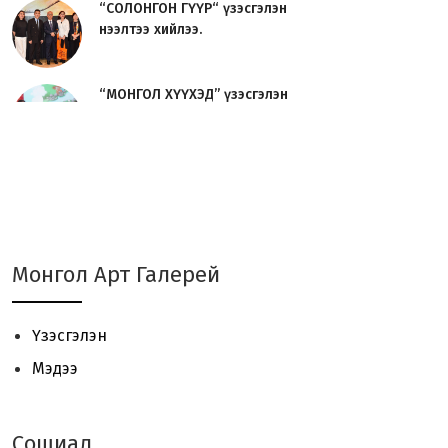
“СОЛОНГОН ГҮҮР“ үзэсгэлэн
нээлтээ хийлээ.
“МОНГОЛ ХҮҮХЭД” үзэсгэлэн
нээлтээ хийлээ.
Урлаг судлагч О.Сосорын
“УРЛАГИЙН ТҮҮХ“ номын нээл...
JAVZAA Art Brand 01 - үзэсгэлэн
Монгол Арт Галерей
үргэлжилж байна.
Үзэсгэлэн
“ЦОЙ 2024“ Сийлбэрчдийн
Мэдээ
үзэсгэлэн, урлан, уулзалт ...
Сошиал
Төгөлдөр хуурын MASTERCLASS -