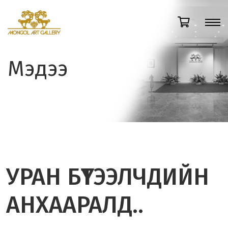
Мэдээ
УРАН БҮТЭЭЛЧДИЙН
АНХААРАЛД..