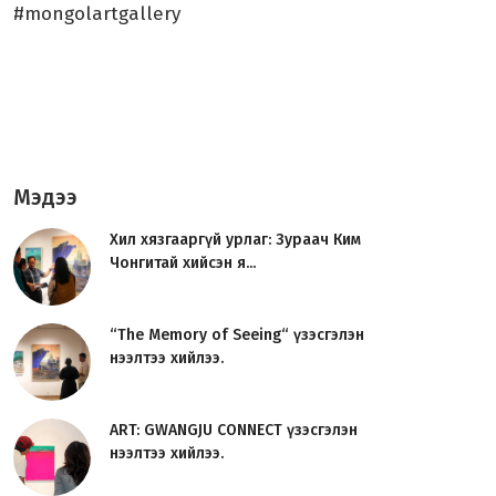
#mongolartgallery
Мэдээ
Хил хязгааргүй урлаг: Зураач Ким
Чонгитай хийсэн я...
“The Memory of Seeing“ үзэсгэлэн
нээлтээ хийлээ.
ART: GWANGJU CONNECT үзэсгэлэн
нээлтээ хийлээ.