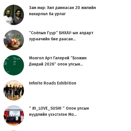
Зам мөр: Хил дамнасан 20 жилийн
нөхөрлөл ба урлаг
“Соёлын Гүүр“ БНХАУ-ын алдарт
зураачийн бие даасан...
Монгол Арт Галерей “Бээжин
Дандай 2026“ олон улсын...
Infinite Roads Exhibition
“ #I_LOVE_SUSHI “ Олон улсын
нүүдлийн үзэсгэлэн Мо...