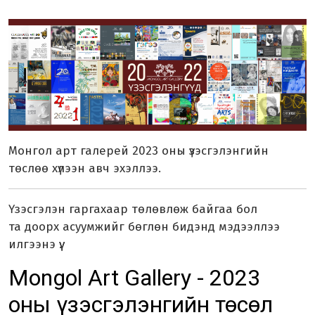
Монгол арт галерей 2023 оны үзэсгэлэнгийн
төслөө хүлээн авч эхэллээ.
Үзэсгэлэн гаргахаар төлөвлөж байгаа бол
та доорх асуумжийг бөглөн бидэнд мэдээллээ
илгээнэ үү.