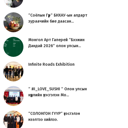
“Соёлын Гүүр“ БНХАУ-ын алдарт
зураачийн бие даасан...
Монгол Арт Галерей “Бээжин
Дандай 2026“ олон улсын...
Infinite Roads Exhibition
“ #I_LOVE_SUSHI “ Олон улсын
нүүдлийн үзэсгэлэн Мо...
“СОЛОНГОН ГҮҮР“ үзэсгэлэн
нээлтээ хийлээ.