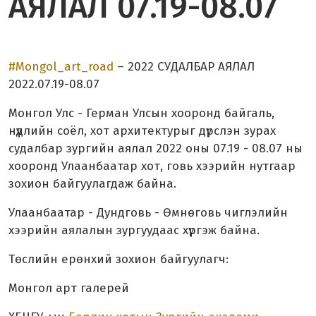
АЯЛАЛ 07.19-08.07
#Mongol_art_road
– 2022 СУДАЛБАР АЯЛАЛ
2022.07.19-08.07
Монгол Улс - Герман Улсын хооронд байгаль,
нүүдлийн соёл, хот архитектурыг дүрслэн зурах
судалбар зургийн аялал 2022 оны 07.19 - 08.07 ны
хооронд Улаанбаатар хот, говь хээрийн нутгаар
зохион байгуулагдаж байна.
Улаанбаатар - Дундговь - Өмнөговь чиглэлийн
хээрийн аялалын зургуудаас хүргэж байна.
Төслийн ерөнхий зохион байгуулагч:
Монгол арт галерей