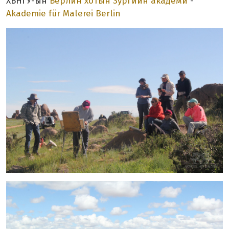
ХБНГУ-ын
Берлин хотын Зургийн академи
-
Akademie für Malerei Berlin