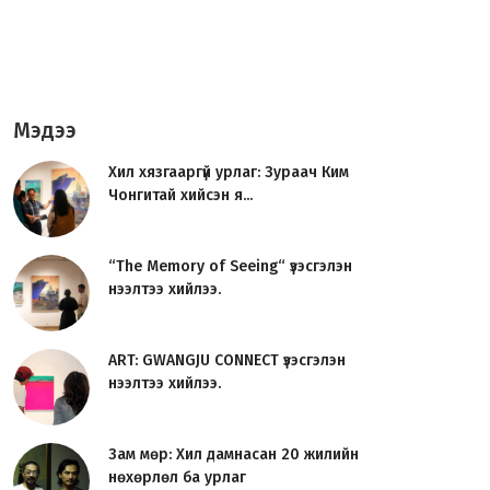
Мэдээ
Хил хязгааргүй урлаг: Зураач Ким
Чонгитай хийсэн я...
“The Memory of Seeing“ үзэсгэлэн
нээлтээ хийлээ.
ART: GWANGJU CONNECT үзэсгэлэн
нээлтээ хийлээ.
Зам мөр: Хил дамнасан 20 жилийн
нөхөрлөл ба урлаг