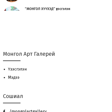
“МОНГОЛ ХҮҮХЭД” үзэсгэлэн
нээлтээ хийлээ.
Урлаг судлагч О.Сосорын
“УРЛАГИЙН ТҮҮХ“ номын нээл...
JAVZAA Art Brand 01 - үзэсгэлэн
Монгол Арт Галерей
үргэлжилж байна.
Үзэсгэлэн
“ЦОЙ 2024“ Сийлбэрчдийн
Мэдээ
үзэсгэлэн, урлан, уулзалт ...
Сошиал
Төгөлдөр хуурын MASTERCLASS -
нээлттэй хичээл зохи...
/mongolartgallery