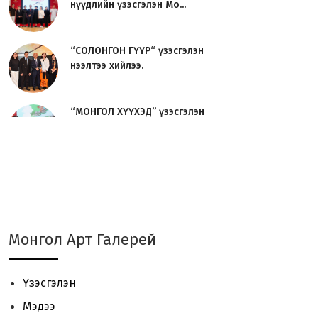
нүүдлийн үзэсгэлэн Мо...
“СОЛОНГОН ГҮҮР“ үзэсгэлэн
нээлтээ хийлээ.
“МОНГОЛ ХҮҮХЭД” үзэсгэлэн
нээлтээ хийлээ.
Урлаг судлагч О.Сосорын
“УРЛАГИЙН ТҮҮХ“ номын нээл...
JAVZAA Art Brand 01 - үзэсгэлэн
Монгол Арт Галерей
үргэлжилж байна.
Үзэсгэлэн
“ЦОЙ 2024“ Сийлбэрчдийн
Мэдээ
үзэсгэлэн, урлан, уулзалт ...