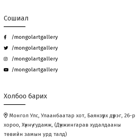
Сошиал
Төгөлдөр хуурын MASTERCLASS -
нээлттэй хичээл зохи...
/mongolartgallery
Онц бөгөөд Бүрэн эрхт Элчин сайд
/mongolartgallery
галерейд зочлов.
/mongolartgallery
/mongolartgallery
Ч.ТОГТОХБАЯР Олон Улсын Цасан
Барималын 26 дахь уд...
Холбоо барих
“ХӨХ МОНГОЛ” үзэсгэлэн Япон
улсад амжилттай зохион...
Монгол Улс, Улаанбаатар хот, Баянзүрх дүүрэг, 26-р
“ЗҮРХ МАРТАХГҮЙ” төслийн аянд
хороо, Хүннү гудамж, (Дүнжингарав худалдааны
дүрслэх урлагийн ура...
төвийн замын урд талд)