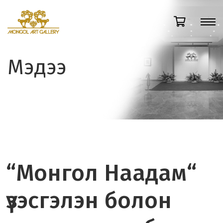
Мэдээ
“Монгол Наадам“
үзэсгэлэн болон