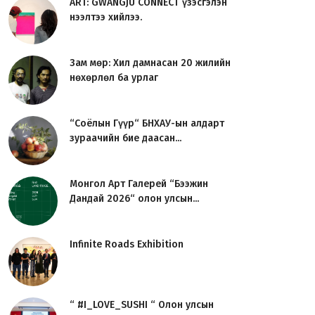
ART: GWANGJU CONNECT үзэсгэлэн
нээлтээ хийлээ.
Зам мөр: Хил дамнасан 20 жилийн
нөхөрлөл ба урлаг
“Соёлын Гүүр“ БНХАУ-ын алдарт
зураачийн бие даасан...
Монгол Арт Галерей “Бээжин
Дандай 2026“ олон улсын...
Infinite Roads Exhibition
“ #I_LOVE_SUSHI “ Олон улсын