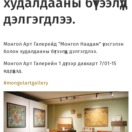
худалдааны бүтээлүүд
дэлгэгдлээ.
Монгол Арт Галерейд "Монгол Наадам" үзэсгэлэн
болон худалдааны бүтээлүүд дэлгэгдлээ.
Монгол Арт Галерейн 1 дүгээр давхарт 7/01-15
өдрүүдэд.
#mongolartgallery