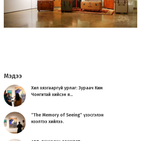
Мэдээ
Хил хязгааргүй урлаг: Зураач Ким
Чонгитай хийсэн я...
“The Memory of Seeing“ үзэсгэлэн
нээлтээ хийлээ.