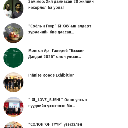
Зам мөр: Хил дамнасан 20 жилийн
нөхөрлөл ба урлаг
“Соёлын Гүүр“ БНХАУ-ын алдарт
зураачийн бие даасан...
Монгол Арт Галерей “Бээжин
Дандай 2026“ олон улсын...
Infinite Roads Exhibition
“ #I_LOVE_SUSHI “ Олон улсын
нүүдлийн үзэсгэлэн Мо...
“СОЛОНГОН ГҮҮР“ үзэсгэлэн