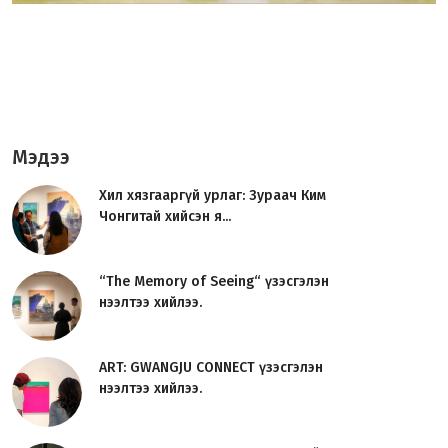
Мэдээ
Хил хязгааргүй урлаг: Зураач Ким
Чонгитай хийсэн я...
“The Memory of Seeing“ үзэсгэлэн
нээлтээ хийлээ.
ART: GWANGJU CONNECT үзэсгэлэн
нээлтээ хийлээ.