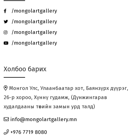
/mongolartgallery
Онц бөгөөд Бүрэн эрхт Элчин сайд
/mongolartgallery
галерейд зочлов.
/mongolartgallery
/mongolartgallery
Ч.ТОГТОХБАЯР Олон Улсын Цасан
Барималын 26 дахь уд...
Холбоо барих
“ХӨХ МОНГОЛ” үзэсгэлэн Япон
улсад амжилттай зохион...
Монгол Улс, Улаанбаатар хот, Баянзүрх дүүрэг,
“ЗҮРХ МАРТАХГҮЙ” төслийн аянд
26-р хороо, Хүннү гудамж, (Дүнжингарав
дүрслэх урлагийн ура...
худалдааны төвийн замын урд талд)
info@mongolartgallery.mn
HUMAN KIND үзэсгэлэн нээлтээ
хийлээ.
+976 7719 8080