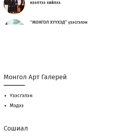
нээлтээ хийлээ.
“МОНГОЛ ХҮҮХЭД” үзэсгэлэн
нээлтээ хийлээ.
Урлаг судлагч О.Сосорын
“УРЛАГИЙН ТҮҮХ“ номын нээл...
JAVZAA Art Brand 01 - үзэсгэлэн
Монгол Арт Галерей
үргэлжилж байна.
Үзэсгэлэн
“ЦОЙ 2024“ Сийлбэрчдийн
Мэдээ
үзэсгэлэн, урлан, уулзалт ...
Сошиал
Төгөлдөр хуурын MASTERCLASS -
нээлттэй хичээл зохи...