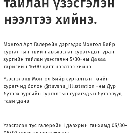
тайлан үзэсгэлэн
нээлтээ хийнэ.
Монгол Арт Галерейн дэргэдэх Монгол Бийр
сургалтын төвийн авъяаслаг сурагчдын уран
зургийн тайлан үзэсгэлэн 5/30-ны Даваа
гаригийн 16:00 цагт нээлтээ хийнэ.
Үзэсгэлэнд Монгол Бийр сургалтын төвийн
сурагчид болон @tuvshu_illustration -ны Дүр
бүтээх зургийн сургалтын сурагчдын бүтээлүүд
тавигдана.
Үзэсгэлэн тус галерейн I давхрын танхимд 05/30-
06/03 өдрүүдэд үргэлжлэнэ.