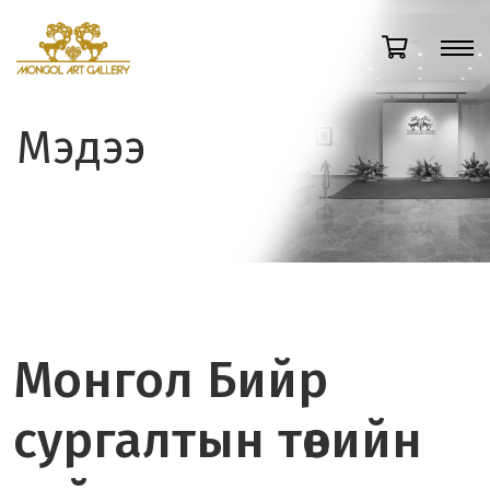
Мэдээ
Монгол Бийр
сургалтын төвийн