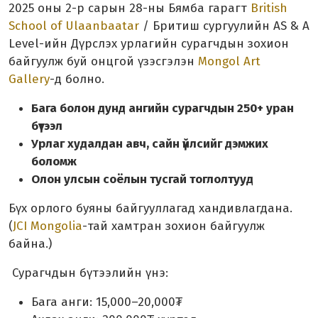
2025 оны 2-р сарын 28-ны Бямба гарагт
British
School of Ulaanbaatar
/ Бритиш сургуулийн AS & A
Level-ийн Дүрслэх урлагийн сурагчдын зохион
байгуулж буй онцгой үзэсгэлэн
Mongol Art
Gallery
-д болно.
Бага болон дунд ангийн сурагчдын 250+ уран
бүтээл
Урлаг худалдан авч, сайн үйлсийг дэмжих
боломж
Олон улсын соёлын тусгай тоглолтууд
Бүх орлого буяны байгууллагад хандивлагдана.
(
JCI Mongolia
-тай хамтран зохион байгуулж
байна.)
Сурагчдын бүтээлийн үнэ:
Бага анги: 15,000–20,000₮