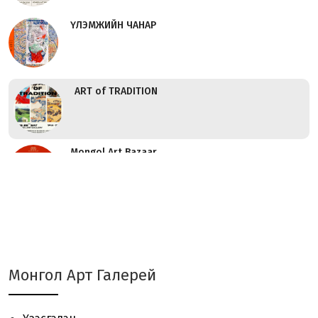
ҮЛЭМЖИЙН ЧАНАР
ART of TRADITION
Mongol Art Bazaar
АРДЧИЛЛЫГ БИД ХАМТДАА
АВЧИРСАН
Монгол Арт Галерей
Домог Амилсан Говь