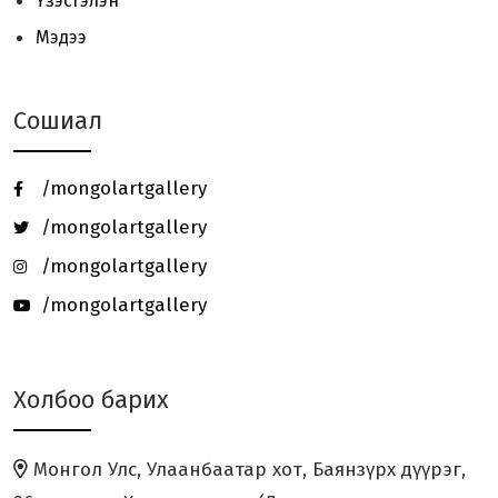
Үзэсгэлэн
ХЯЗГААРГҮЙ ХАРГУЙ (Infinite
Мэдээ
Roads)
Сошиал
БОГДЫН ХҮРЭЭ ХОТЫГ ДҮРСЭЛСЭН
МОНГОЛ ЗУРАГ (XVIII-X...
/mongolartgallery
BEYOND THE HORIZON
/mongolartgallery
/mongolartgallery
/mongolartgallery
Японы уран бүтээлчдийн
хамтарсан үзэсгэлэн
Холбоо барих
I LOVE SUSHI
Монгол Улс, Улаанбаатар хот, Баянзүрх дүүрэг,