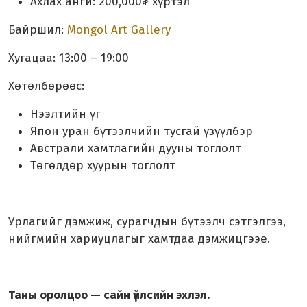
Ахлах анги: 200,000₮ хүртэл
Байршил:
Mongol Art Gallery
Хугацаа: 13:00 – 19:00
Хөтөлбөрөөс:
Нээлтийн үг
Япон уран бүтээлчийн тусгай үзүүлбэр
Австрали хамтлагийн дууны тоглолт
Төгөлдөр хуурын тоглолт
Урлагийг дэмжиж, сурагчдын бүтээлч сэтгэлгээ,
нийгмийн хариуцлагыг хамтдаа дэмжицгээе.
Таны оролцоо — сайн үйлсийн эхлэл.