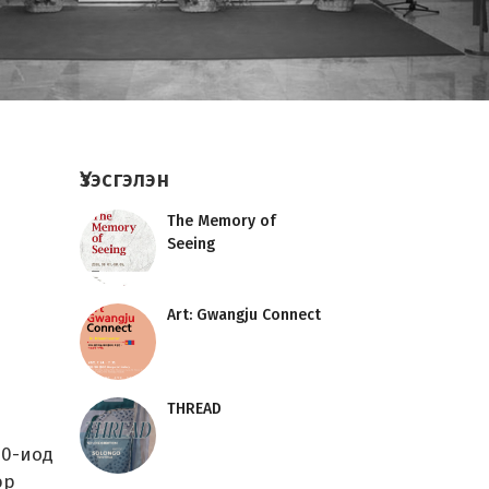
Үзэсгэлэн
The Memory of
Seeing
Art: Gwangju Connect
THREAD
20-иод
эр