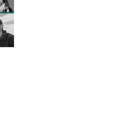
Өнгөөр Урласан
Сэтгэл