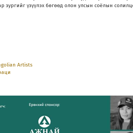
бар зургийг үзүүлэх бөгөөд олон улсын соёлын солилц
olian Artists
раци