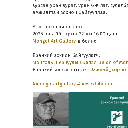
зурсан уран зураг, уран бичлэг, судал
амжилттай зохион байгууллаа.
Үзэсгэлэнгийн нээлт:
2025 оны 06 сарын 22 ны 16:00 цагт
Mongol Art Gallery
-д болно.
Ерөнхий зохион байгуулагч:
Монголын Урчуудын Эвлэл Union of Mong
Ерөнхий ивээн тэтгэгч:
#ажнай_корпо
#mongolartgallery
#newexhibition