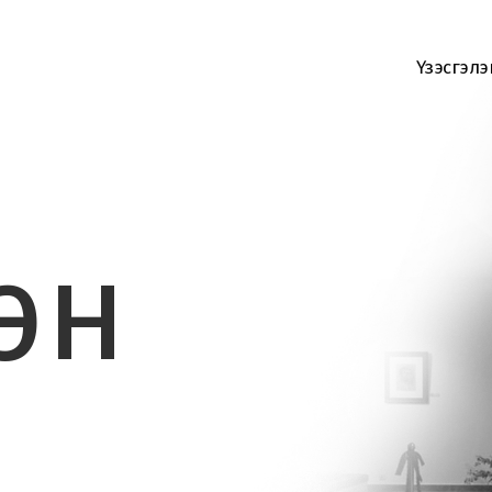
Үзэсгэлэ
лэн