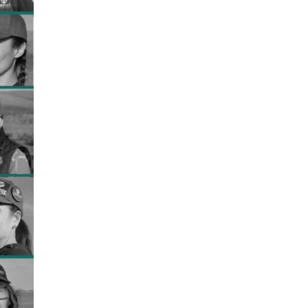
МОНГОЛ ЗУРАГ (XVIII-
X...
BEYOND THE HORIZON
Японы уран
бүтээлчдийн
хамтарсан үзэсгэлэн
I LOVE SUSHI
ЗЭРЭГЛЭЭ: Газар
тэнгэрийн сарнисан
зааг дээр...
TOONOT ART
PROJECT