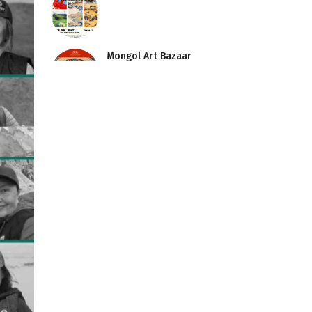
Mongol Art Bazaar
АРДЧИЛЛЫГ БИД
ХАМТДАА АВЧИРСАН
Домог Амилсан Говь
ХЯЗГААРГҮЙ ХАРГУЙ
(Infinite Roads)
БОГДЫН ХҮРЭЭ
ХОТЫГ ДҮРСЭЛСЭН