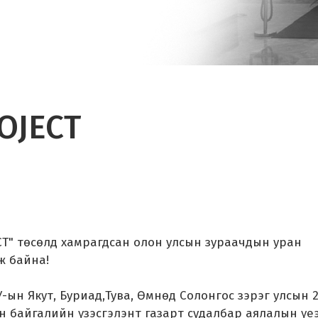
OJECT
CT" төсөлд хамрагдсан олон улсын зураачдын уран
ж байна!
-ын Якут, Буриад,Тува, Өмнөд Солонгос зэрэг улсын 
 байгалийн үзэсгэлэнт газарт судалбар аялалын үе