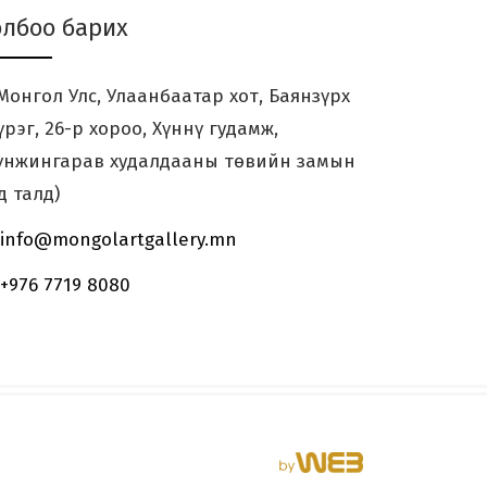
олбоо барих
онгол Улс, Улаанбаатар хот, Баянзүрх
үрэг, 26-р хороо, Хүннү гудамж,
үнжингарав худалдааны төвийн замын
д талд)
info@mongolartgallery.mn
+976 7719 8080