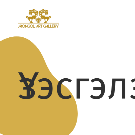
Үзэсгэ