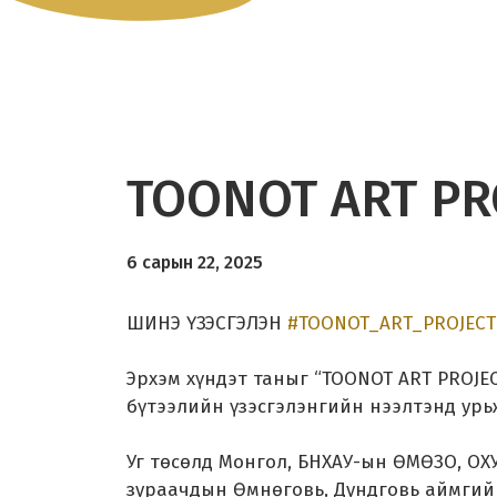
TOONOT ART PR
6 сарын 22, 2025
ШИНЭ ҮЗЭСГЭЛЭН
#TOONOT_ART_PROJECT
Эрхэм хүндэт таныг “TOONOT ART PROJE
бүтээлийн үзэсгэлэнгийн нээлтэнд урь
Уг төсөлд Монгол, БНХАУ-ын ӨМӨЗО, ОХУ
зураачдын Өмнөговь, Дундговь аймгийн