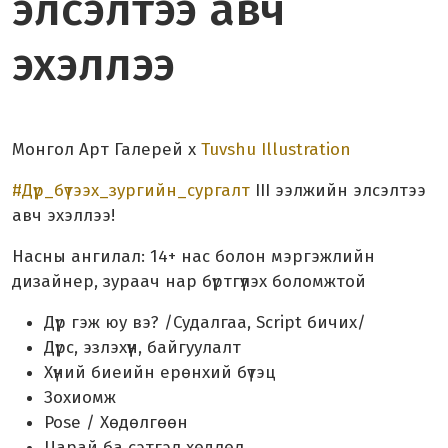
элсэлтээ авч
эхэллээ
Монгол Арт Галерей х
Tuvshu Illustration
#Дүр_бүтээх_зургийн_сургалт
III ээлжийн элсэлтээ
авч эхэллээ!
Насны ангилал: 14+ нас болон мэргэжлийн
дизайнер, зураач нар бүртгүүлэх боломжтой
Дүр гэж юу вэ? /Судалгаа, Script бичих/
Дүрс, эзлэхүүн, байгуулалт
Хүний биеийн ерөнхий бүтэц
Зохиомж
Pose / Хөдөлгөөн
Царай ба сэтгэл хөдлөл