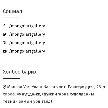
Сошиал
Төгөлдөр хуурын MASTERCLASS -
нээлттэй хичээл зохи...
/mongolartgallery
Онц бөгөөд Бүрэн эрхт Элчин сайд
/mongolartgallery
галерейд зочлов.
/mongolartgallery
/mongolartgallery
Ч.ТОГТОХБАЯР Олон Улсын Цасан
Барималын 26 дахь уд...
Холбоо барих
“ХӨХ МОНГОЛ” үзэсгэлэн Япон
улсад амжилттай зохион...
Монгол Улс, Улаанбаатар хот, Баянзүрх дүүрэг, 26-р
“ЗҮРХ МАРТАХГҮЙ” төслийн аянд
хороо, Хүннү гудамж, (Дүнжингарав худалдааны
дүрслэх урлагийн ура...
төвийн замын урд талд)