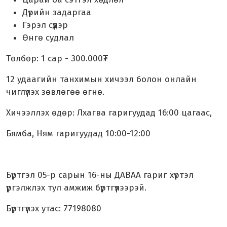
Дүрийн задаргаа
Гэрэл сүүдэр
Өнгө судлал
Төлбөр: 1 сар - 300.000₮
12 удаагийн танхимын хичээл болон онлайн
чиглүүлэх зөвлөгөө өгнө.
Хичээллэх өдөр: Лхагва гаригуудад 16:00 цагаас,
Бямба, Ням гаригуудад 10:00-12:00
Бүртгэл 05-р сарын 16-ны ДАВАА гариг хүртэл
үргэлжлэх тул амжиж бүртгүүлээрэй.
Бүртгүүлэх утас: 77198080