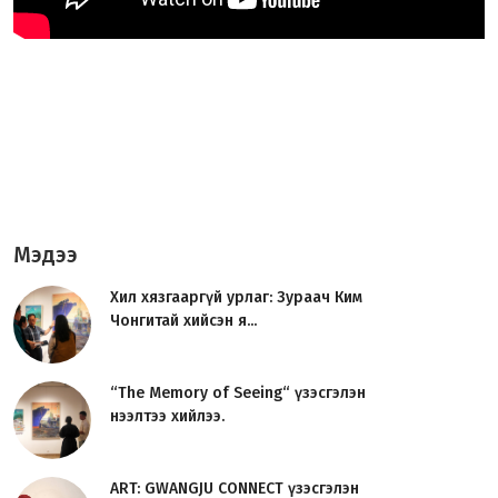
Мэдээ
Хил хязгааргүй урлаг: Зураач Ким
Чонгитай хийсэн я...
“The Memory of Seeing“ үзэсгэлэн
нээлтээ хийлээ.
ART: GWANGJU CONNECT үзэсгэлэн