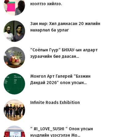
нээлтээ хийлээ.
Зам мөр: Хил дамнасан 20 жилийн
нөхөрлөл ба урлаг
“Соёлын Гүүр“ БНХАУ-ын алдарт
зураачийн бие даасан...
Монгол Арт Галерей “Бээжин
Дандай 2026“ олон улсын...
Infinite Roads Exhibition
“ #I_LOVE_SUSHI “ Олон улсын
нүүдлийн үзэсгэлэн Мо...