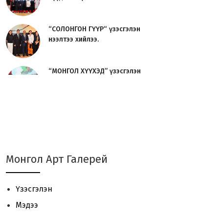
“СОЛОНГОН ГҮҮР“ үзэсгэлэн
нээлтээ хийлээ.
“МОНГОЛ ХҮҮХЭД” үзэсгэлэн
нээлтээ хийлээ.
Урлаг судлагч О.Сосорын
“УРЛАГИЙН ТҮҮХ“ номын нээл...
JAVZAA Art Brand 01 - үзэсгэлэн
Монгол Арт Галерей
үргэлжилж байна.
Үзэсгэлэн
“ЦОЙ 2024“ Сийлбэрчдийн
Мэдээ
үзэсгэлэн, урлан, уулзалт ...