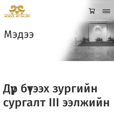
Мэдээ
Дүр бүтээх зургийн
сургалт III ээлжийн